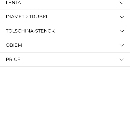
LENTA
DIAMETR-TRUBKI
TOLSCHINA-STENOK
OBIEM
CREOZONE PETG - 3D пластик филамент для 3д принтера. Наивысшего качества
ABS 3д пластик для печати на 3д принтере от MyFilament
230 000 so'm
180 000 so'm
PRICE
CREOZONE PLA - 3D пластик филамент для 3д принтера. Наивысшего качества