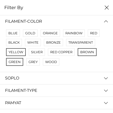
0
Filter By
Filter By
Сначало новые
FILAMENT-COLOR
BLUE
GOLD
ORANGE
RAINBOW
RED
BLACK
WHITE
BRONZE
TRANSPARENT
YELLOW
SILVER
RED COPPER
BROWN
GREEN
GREY
WOOD
SOPLO
PLA-F - композитный филамент для 3д принтера 1.0 кг
Anycubic Flexible TPU 3D Пластик - филамент 0.5 kg
FILAMENT-TYPE
160 000 so'm
запросить цену
PAMYAT