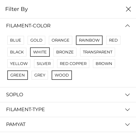
0
Filter By
Filter By
Name Z A
FILAMENT-COLOR
No Results
BLUE
GOLD
ORANGE
RAINBOW
RED
Not Found Filters1
BLACK
WHITE
BRONZE
TRANSPARENT
Not Found Filters2
YELLOW
SILVER
RED COPPER
BROWN
GREEN
GREY
WOOD
SOPLO
FILAMENT-TYPE
PAMYAT