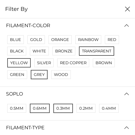
0
Filter By
цена от высокой к
Filter By
низкой
FILAMENT-COLOR
No Results
BLUE
GOLD
ORANGE
RAINBOW
RED
Not Found Filters1
BLACK
WHITE
BRONZE
TRANSPARENT
Not Found Filters2
YELLOW
SILVER
RED COPPER
BROWN
GREEN
GREY
WOOD
SOPLO
0.5ММ
0.6ММ
0.3ММ
0.2ММ
0.4ММ
FILAMENT-TYPE