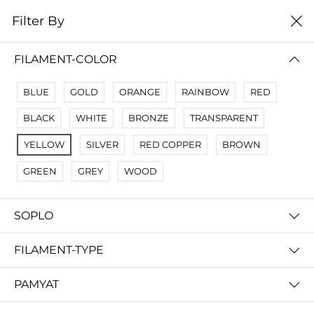
0
Filter By
Filter By
Сначало новые
FILAMENT-COLOR
No Results
BLUE
GOLD
ORANGE
RAINBOW
RED
Not Found Filters1
BLACK
WHITE
BRONZE
TRANSPARENT
Not Found Filters2
YELLOW
SILVER
RED COPPER
BROWN
GREEN
GREY
WOOD
SOPLO
FILAMENT-TYPE
PAMYAT