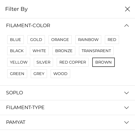
0
Filter By
Filter By
Сначало новые
FILAMENT-COLOR
No Results
BLUE
GOLD
ORANGE
RAINBOW
RED
Not Found Filters1
BLACK
WHITE
BRONZE
TRANSPARENT
Not Found Filters2
YELLOW
SILVER
RED COPPER
BROWN
GREEN
GREY
WOOD
SOPLO
FILAMENT-TYPE
PAMYAT