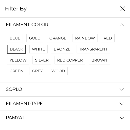
0
Filter By
Filter By
Сначало новые
FILAMENT-COLOR
No Results
BLUE
GOLD
ORANGE
RAINBOW
RED
Not Found Filters1
BLACK
WHITE
BRONZE
TRANSPARENT
Not Found Filters2
YELLOW
SILVER
RED COPPER
BROWN
GREEN
GREY
WOOD
SOPLO
FILAMENT-TYPE
PAMYAT