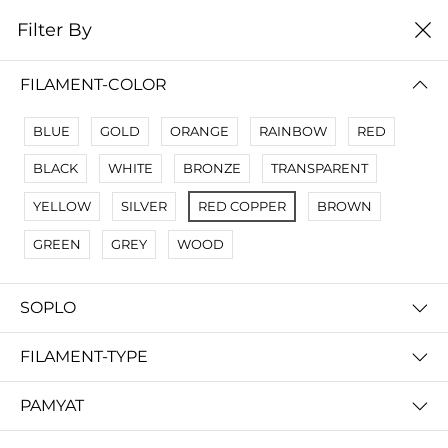
0
Filter By
Filter By
Сначало новые
FILAMENT-COLOR
No Results
BLUE
GOLD
ORANGE
RAINBOW
RED
Not Found Filters1
BLACK
WHITE
BRONZE
TRANSPARENT
Not Found Filters2
YELLOW
SILVER
RED COPPER
BROWN
GREEN
GREY
WOOD
SOPLO
FILAMENT-TYPE
PAMYAT