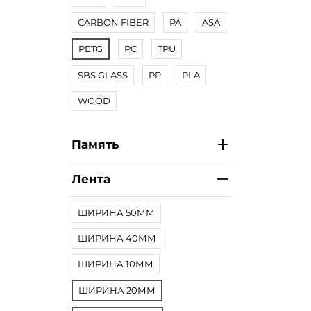
CARBON FIBER
PA
ASA
PETG
PC
TPU
SBS GLASS
PP
PLA
WOOD
Память
Лента
ШИРИНА 50ММ
ШИРИНА 40ММ
ШИРИНА 10ММ
ШИРИНА 20ММ