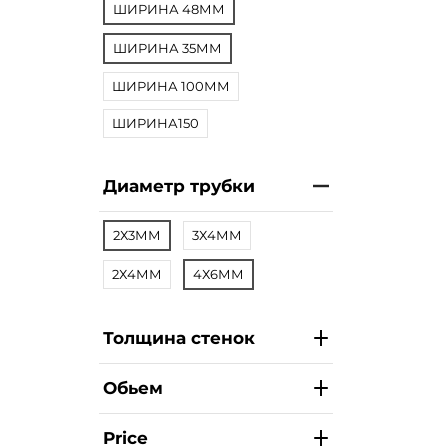
ШИРИНА 48ММ
ШИРИНА 35ММ
ШИРИНА 100ММ
ШИРИНА150
Диаметр трубки
2Х3ММ
3Х4ММ
2Х4ММ
4Х6ММ
Толщина стенок
Обьем
Price