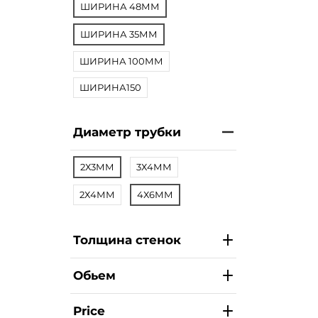
ШИРИНА 48ММ
ШИРИНА 35ММ
ШИРИНА 100ММ
ШИРИНА150
Диаметр трубки
2Х3ММ
3Х4ММ
2Х4ММ
4Х6ММ
Толщина стенок
Обьем
Price