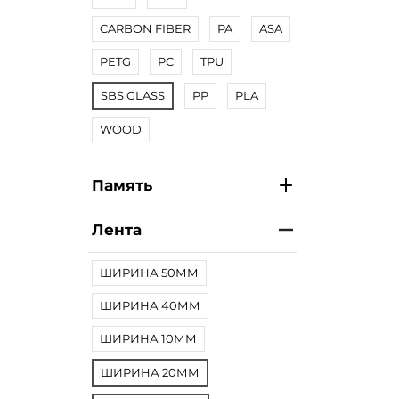
CARBON FIBER
PA
ASA
PETG
PC
TPU
SBS GLASS
PP
PLA
WOOD
Память
Лента
ШИРИНА 50ММ
ШИРИНА 40ММ
ШИРИНА 10ММ
ШИРИНА 20ММ