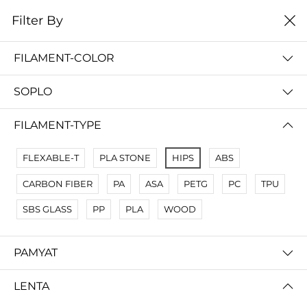
0
Filter By
Filter By
Сначало новые
FILAMENT-COLOR
No Results
SOPLO
Not Found Filters1
Not Found Filters2
FILAMENT-TYPE
FLEXABLE-T
PLA STONE
HIPS
ABS
CARBON FIBER
PA
ASA
PETG
PC
TPU
SBS GLASS
PP
PLA
WOOD
PAMYAT
LENTA