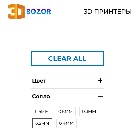
3D ПРИНТЕРЫ
CLEAR ALL
Цвет
Сопло
0.5ММ
0.6ММ
0.3ММ
0.2ММ
0.4ММ