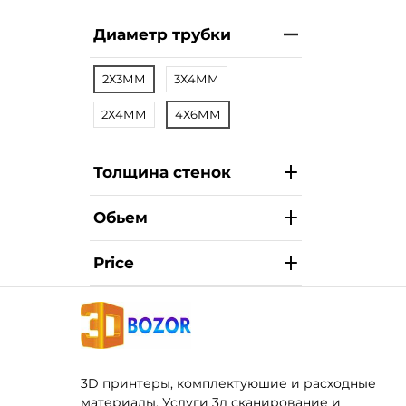
Диаметр трубки
2Х3ММ
3Х4ММ
2Х4ММ
4Х6ММ
Толщина стенок
Обьем
Price
3D принтеры, комплектуюшие и расходные
материалы. Услуги 3д сканирование и