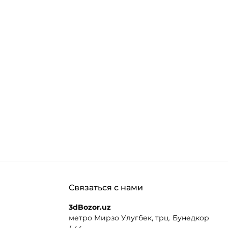
Связаться с нами
3dBozor.uz
метро Мирзо Улугбек, трц. Бунедкор