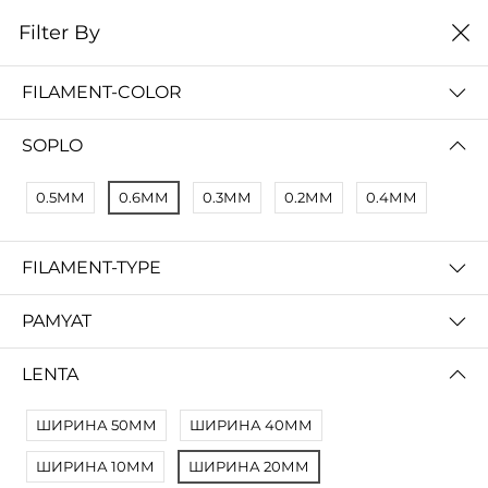
0
Filter By
Filter By
Сначало новые
FILAMENT-COLOR
No Results
SOPLO
Not Found Filters1
Not Found Filters2
0.5ММ
0.6ММ
0.3ММ
0.2ММ
0.4ММ
FILAMENT-TYPE
PAMYAT
LENTA
ШИРИНА 50ММ
ШИРИНА 40ММ
ШИРИНА 10ММ
ШИРИНА 20ММ