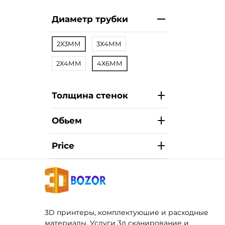
Диаметр трубки
2Х3ММ
3Х4ММ
2Х4ММ
4Х6ММ
Толщина стенок
Обьем
Price
3D принтеры, комплектуюшие и расходные
материалы. Услуги 3д сканирование и