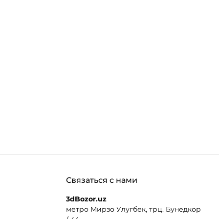
Связаться с нами
3dBozor.uz
метро Мирзо Улугбек, трц. Бунедкор