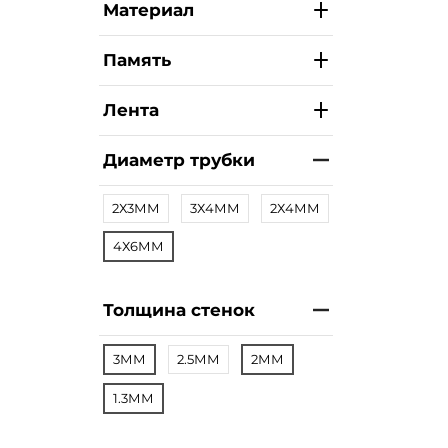
Материал
Память
Лента
Диаметр трубки
2Х3ММ
3Х4ММ
2Х4ММ
4Х6ММ
Толщина стенок
3ММ
2.5ММ
2ММ
1.3ММ