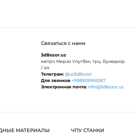
Связаться с нами
3dBozor.uz
метро Мирзо Улугбек, трц. Бунедкор
/ 44
Телеграм:
@uz3dBozor
Для звонков
+998909955267
Электронная почта:
info@3dbozor.uz
ДНЫЕ МАТЕРИАЛЫ
ЧПУ СТАНКИ