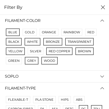
0
Filter By
Filter By
Name A Z
FILAMENT-COLOR
No Results
BLUE
GOLD
ORANGE
RAINBOW
RED
Not Found Filters1
BLACK
WHITE
BRONZE
TRANSPARENT
Not Found Filters2
YELLOW
SILVER
RED COPPER
BROWN
GREEN
GREY
WOOD
SOPLO
FILAMENT-TYPE
FLEXABLE-T
PLA STONE
HIPS
ABS
CARBON FIBER
PA
ASA
PETG
PC
TPU