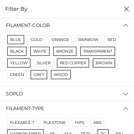
0
Filter By
Filter By
Name A Z
FILAMENT-COLOR
No Results
BLUE
GOLD
ORANGE
RAINBOW
RED
Not Found Filters1
BLACK
WHITE
BRONZE
TRANSPARENT
Not Found Filters2
YELLOW
SILVER
RED COPPER
BROWN
GREEN
GREY
WOOD
SOPLO
FILAMENT-TYPE
FLEXABLE-T
PLA STONE
HIPS
ABS
CARBON FIBER
PA
ASA
PETG
PC
TPU