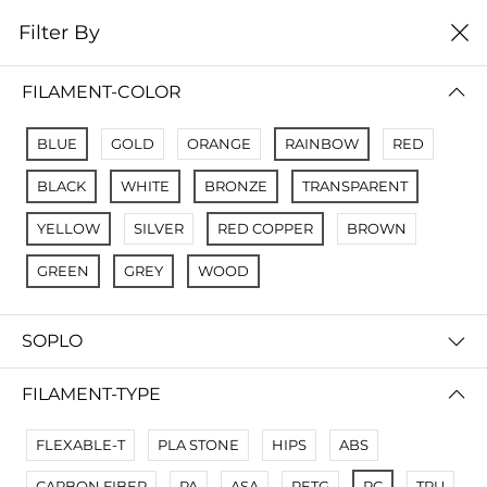
0
Filter By
Filter By
Name A Z
FILAMENT-COLOR
No Results
BLUE
GOLD
ORANGE
RAINBOW
RED
Not Found Filters1
BLACK
WHITE
BRONZE
TRANSPARENT
Not Found Filters2
YELLOW
SILVER
RED COPPER
BROWN
GREEN
GREY
WOOD
SOPLO
FILAMENT-TYPE
FLEXABLE-T
PLA STONE
HIPS
ABS
CARBON FIBER
PA
ASA
PETG
PC
TPU