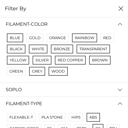
0
Filter By
Filter By
Name A Z
FILAMENT-COLOR
No Results
BLUE
GOLD
ORANGE
RAINBOW
RED
Not Found Filters1
BLACK
WHITE
BRONZE
TRANSPARENT
Not Found Filters2
YELLOW
SILVER
RED COPPER
BROWN
GREEN
GREY
WOOD
SOPLO
FILAMENT-TYPE
FLEXABLE-T
PLA STONE
HIPS
ABS