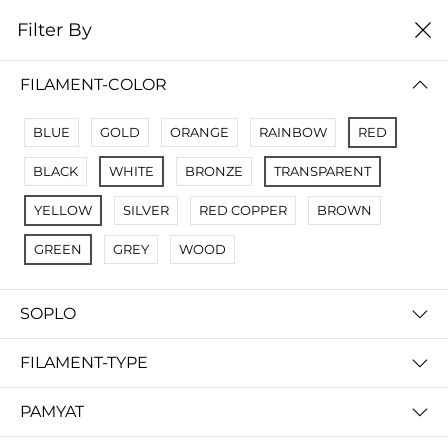
0
Filter By
Filter By
Сначало новые
FILAMENT-COLOR
No Results
BLUE
GOLD
ORANGE
RAINBOW
RED
Not Found Filters1
BLACK
WHITE
BRONZE
TRANSPARENT
Not Found Filters2
YELLOW
SILVER
RED COPPER
BROWN
GREEN
GREY
WOOD
SOPLO
FILAMENT-TYPE
PAMYAT