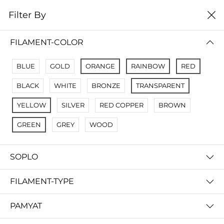
0
Filter By
цена от низкой к
Filter By
высокой
FILAMENT-COLOR
No Results
BLUE
GOLD
ORANGE
RAINBOW
RED
Not Found Filters1
BLACK
WHITE
BRONZE
TRANSPARENT
Not Found Filters2
YELLOW
SILVER
RED COPPER
BROWN
GREEN
GREY
WOOD
SOPLO
FILAMENT-TYPE
PAMYAT