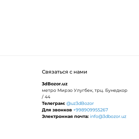
Связаться с нами
3dBozor.uz
метро Мирзо Улугбек, трц. Бунедкор
/ 44
Телеграм:
@uz3dBozor
Для звонков
+998909955267
Электронная почта:
info@3dbozor.uz