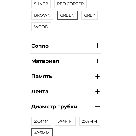
SILVER
RED COPPER
BROWN
GREEN
GREY
WOOD
Сопло
Материал
Память
Лента
Диаметр трубки
2Х3ММ
3Х4ММ
2Х4ММ
4Х6ММ