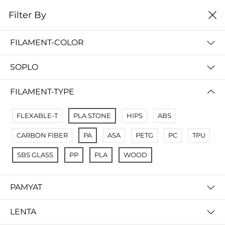
0
Filter By
Filter By
Сначало новые
FILAMENT-COLOR
No Results
SOPLO
Not Found Filters1
Not Found Filters2
FILAMENT-TYPE
FLEXABLE-T
PLA STONE
HIPS
ABS
CARBON FIBER
PA
ASA
PETG
PC
TPU
SBS GLASS
PP
PLA
WOOD
PAMYAT
LENTA