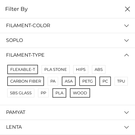
0
Filter By
Filter By
Сначало новые
FILAMENT-COLOR
No Results
SOPLO
Not Found Filters1
Not Found Filters2
FILAMENT-TYPE
FLEXABLE-T
PLA STONE
HIPS
ABS
CARBON FIBER
PA
ASA
PETG
PC
TPU
SBS GLASS
PP
PLA
WOOD
PAMYAT
LENTA