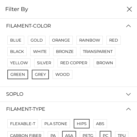
0
Filter By
Filter By
Name A Z
FILAMENT-COLOR
No Results
BLUE
GOLD
ORANGE
RAINBOW
RED
Not Found Filters1
BLACK
WHITE
BRONZE
TRANSPARENT
Not Found Filters2
YELLOW
SILVER
RED COPPER
BROWN
GREEN
GREY
WOOD
SOPLO
FILAMENT-TYPE
FLEXABLE-T
PLA STONE
HIPS
ABS
CARBON FIBER
PA
ASA
PETG
PC
TPU