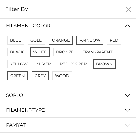
0
Filter By
Filter By
Сначало новые
FILAMENT-COLOR
No Results
BLUE
GOLD
ORANGE
RAINBOW
RED
Not Found Filters1
BLACK
WHITE
BRONZE
TRANSPARENT
Not Found Filters2
YELLOW
SILVER
RED COPPER
BROWN
GREEN
GREY
WOOD
SOPLO
FILAMENT-TYPE
PAMYAT