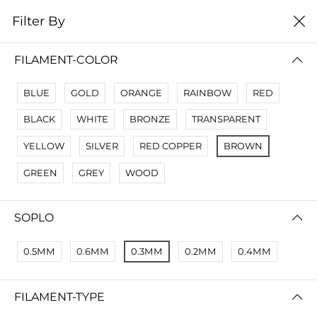
0
Filter By
Filter By
Сначало новые
FILAMENT-COLOR
No Results
BLUE
GOLD
ORANGE
RAINBOW
RED
Not Found Filters1
BLACK
WHITE
BRONZE
TRANSPARENT
Not Found Filters2
YELLOW
SILVER
RED COPPER
BROWN
GREEN
GREY
WOOD
SOPLO
0.5ММ
0.6ММ
0.3ММ
0.2ММ
0.4ММ
FILAMENT-TYPE