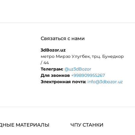
Связаться с нами
3dBozor.uz
метро Мирзо Улугбек, трц. Бунедкор
/ 44
Телеграм:
@uz3dBozor
Для звонков
+998909955267
Электронная почта:
info@3dbozor.uz
ДНЫЕ МАТЕРИАЛЫ
ЧПУ СТАНКИ
ЕНТЫ
ЛАЗЕРНЫЕ СТАНКИ