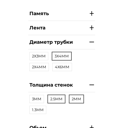
Память
Лента
Диаметр трубки
2Х3ММ
3Х4ММ
2Х4ММ
4Х6ММ
Толщина стенок
3ММ
2.5ММ
2ММ
1.3ММ
Обьем