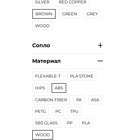
SILVER
RED COPPER
BROWN
GREEN
GREY
WOOD
Сопло
Материал
FLEXABLE-T
PLA STONE
HIPS
ABS
CARBON FIBER
PA
ASA
PETG
PC
TPU
SBS GLASS
PP
PLA
WOOD