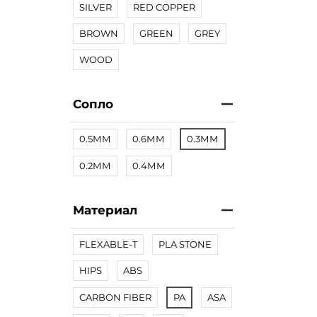
SILVER
RED COPPER
BROWN
GREEN
GREY
WOOD
Сопло
0.5ММ
0.6ММ
0.3ММ
0.2ММ
0.4ММ
Материал
FLEXABLE-T
PLA STONE
HIPS
ABS
CARBON FIBER
PA
ASA