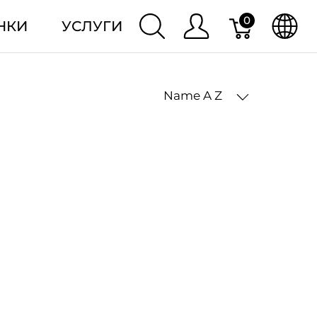
0
НКИ
УСЛУГИ
Name A Z
2