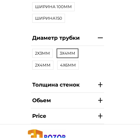
ШИРИНА 100ММ
ШИРИНА150
Диаметр трубки
2Х3ММ
3Х4ММ
2Х4ММ
4Х6ММ
Толщина стенок
Обьем
Price