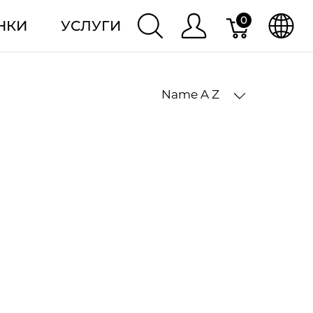
0
НКИ
УСЛУГИ
Name A Z
2