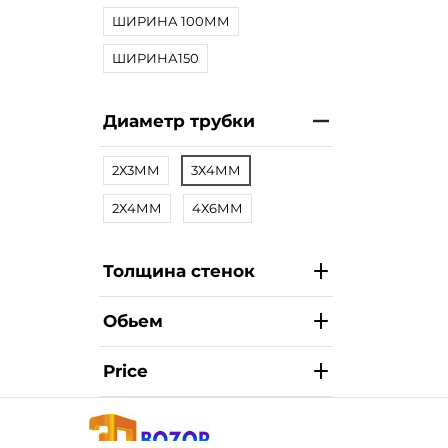
ШИРИНА 100ММ
ШИРИНА150
Диаметр трубки
2Х3ММ
3Х4ММ
2Х4ММ
4Х6ММ
Толщина стенок
Обьем
Price