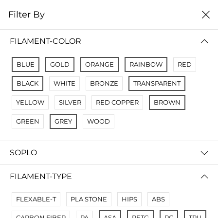
0
Filter By
цена от высокой к
Filter By
низкой
FILAMENT-COLOR
No Results
BLUE
GOLD
ORANGE
RAINBOW
RED
Not Found Filters1
BLACK
WHITE
BRONZE
TRANSPARENT
Not Found Filters2
YELLOW
SILVER
RED COPPER
BROWN
GREEN
GREY
WOOD
SOPLO
FILAMENT-TYPE
FLEXABLE-T
PLA STONE
HIPS
ABS
CARBON FIBER
PA
ASA
PETG
PC
TPU