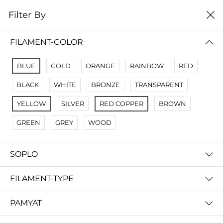
0
Filter By
Filter By
Name A Z
FILAMENT-COLOR
No Results
BLUE
GOLD
ORANGE
RAINBOW
RED
Not Found Filters1
BLACK
WHITE
BRONZE
TRANSPARENT
Not Found Filters2
YELLOW
SILVER
RED COPPER
BROWN
GREEN
GREY
WOOD
SOPLO
FILAMENT-TYPE
PAMYAT