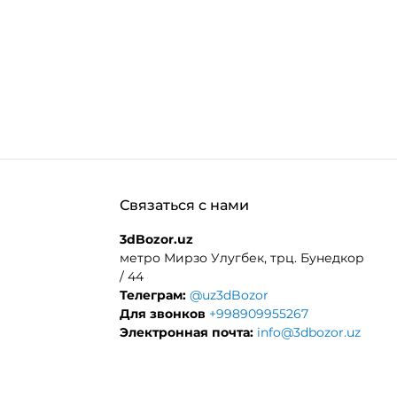
Связаться с нами
3dBozor.uz
метро Мирзо Улугбек, трц. Бунедкор
/ 44
Телеграм:
@uz3dBozor
Для звонков
+998909955267
Электронная почта:
info@3dbozor.uz