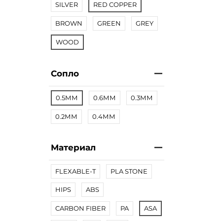
SILVER
RED COPPER
BROWN
GREEN
GREY
WOOD
Сопло
0.5ММ
0.6ММ
0.3ММ
0.2ММ
0.4ММ
Материал
FLEXABLE-T
PLA STONE
HIPS
ABS
CARBON FIBER
PA
ASA