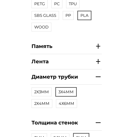
PETG
PC
TPU
SBS GLASS
PP
PLA
WOOD
Память
Лента
Диаметр трубки
2Х3ММ
3Х4ММ
2Х4ММ
4Х6ММ
Толщина стенок