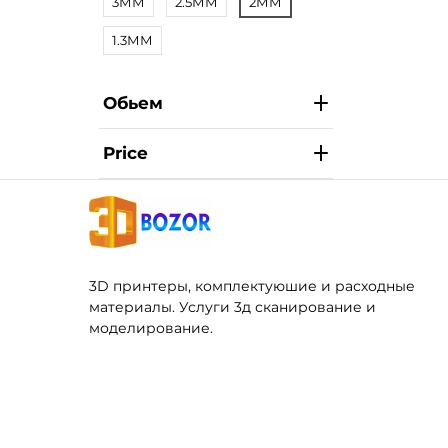
3ММ
2.5ММ
2ММ
1.3ММ
Обьем
Price
3D принтеры, комплектуюшие и расходные
материалы. Услуги 3д сканирование и
моделирование.