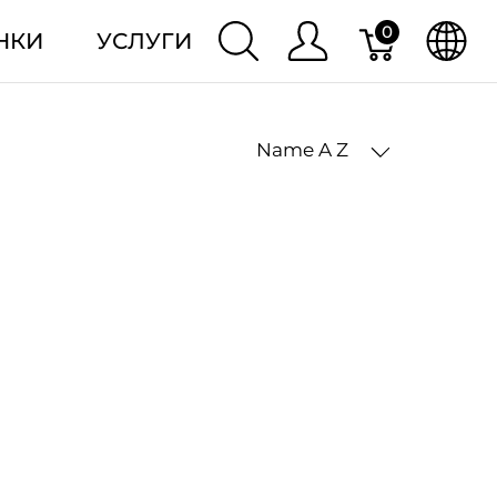
0
НКИ
УСЛУГИ
Name A Z
2