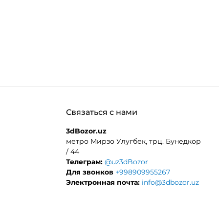
Связаться с нами
3dBozor.uz
метро Мирзо Улугбек, трц. Бунедкор
/ 44
Телеграм:
@uz3dBozor
Для звонков
+998909955267
Электронная почта:
info@3dbozor.uz