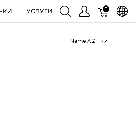
0
НКИ
УСЛУГИ
Name A Z
2