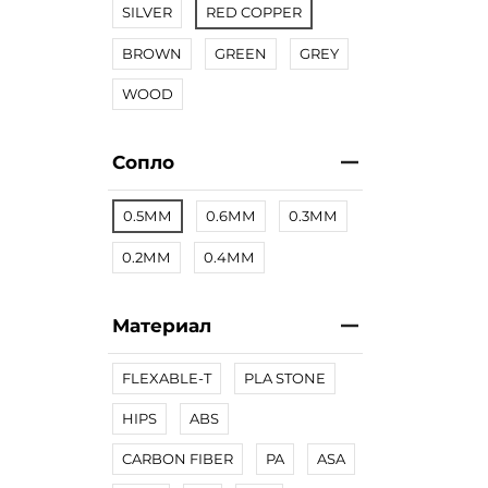
SILVER
RED COPPER
BROWN
GREEN
GREY
WOOD
Сопло
0.5ММ
0.6ММ
0.3ММ
0.2ММ
0.4ММ
Материал
FLEXABLE-T
PLA STONE
HIPS
ABS
CARBON FIBER
PA
ASA