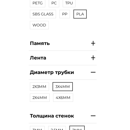
PETG
PC
TPU
SBS GLASS
PP
PLA
WOOD
Память
Лента
Диаметр трубки
2Х3ММ
3Х4ММ
2Х4ММ
4Х6ММ
Толщина стенок