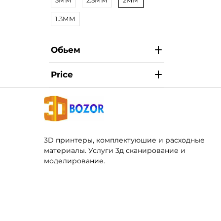
3ММ
2.5ММ
2ММ
1.3ММ
Обьем
Price
3D принтеры, комплектуюшие и расходные
материалы. Услуги 3д сканирование и
моделирование.