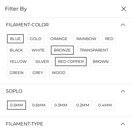
0
Filter By
цена от высокой к
Filter By
низкой
FILAMENT-COLOR
No Results
BLUE
GOLD
ORANGE
RAINBOW
RED
Not Found Filters1
BLACK
WHITE
BRONZE
TRANSPARENT
Not Found Filters2
YELLOW
SILVER
RED COPPER
BROWN
GREEN
GREY
WOOD
SOPLO
0.5ММ
0.6ММ
0.3ММ
0.2ММ
0.4ММ
FILAMENT-TYPE