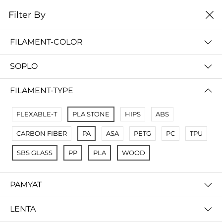
0
Filter By
Filter By
Сначало новые
FILAMENT-COLOR
No Results
SOPLO
Not Found Filters1
Not Found Filters2
FILAMENT-TYPE
FLEXABLE-T
PLA STONE
HIPS
ABS
CARBON FIBER
PA
ASA
PETG
PC
TPU
SBS GLASS
PP
PLA
WOOD
PAMYAT
LENTA