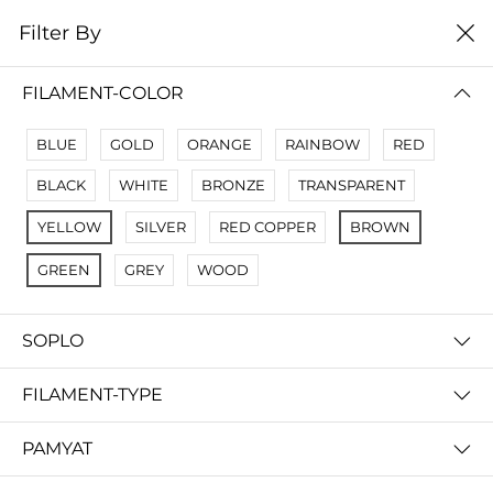
0
Filter By
Filter By
Сначало новые
FILAMENT-COLOR
No Results
BLUE
GOLD
ORANGE
RAINBOW
RED
Not Found Filters1
BLACK
WHITE
BRONZE
TRANSPARENT
Not Found Filters2
YELLOW
SILVER
RED COPPER
BROWN
GREEN
GREY
WOOD
SOPLO
FILAMENT-TYPE
PAMYAT