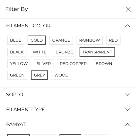
0
Filter By
Filter By
Name A Z
FILAMENT-COLOR
No Results
BLUE
GOLD
ORANGE
RAINBOW
RED
Not Found Filters1
BLACK
WHITE
BRONZE
TRANSPARENT
Not Found Filters2
YELLOW
SILVER
RED COPPER
BROWN
GREEN
GREY
WOOD
SOPLO
FILAMENT-TYPE
PAMYAT