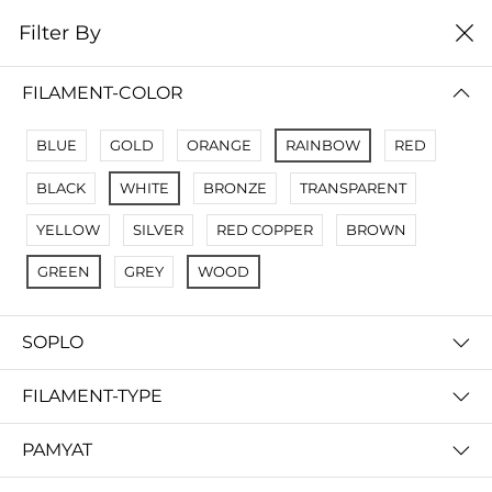
0
Filter By
Filter By
Name Z A
FILAMENT-COLOR
No Results
BLUE
GOLD
ORANGE
RAINBOW
RED
Not Found Filters1
BLACK
WHITE
BRONZE
TRANSPARENT
Not Found Filters2
YELLOW
SILVER
RED COPPER
BROWN
GREEN
GREY
WOOD
SOPLO
FILAMENT-TYPE
PAMYAT