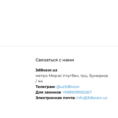
Связаться с нами
3dBozor.uz
метро Мирзо Улугбек, трц. Бунедкор
/ 44
Телеграм:
@uz3dBozor
Для звонков
+998909955267
Электронная почта:
info@3dbozor.uz