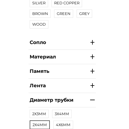
SILVER
RED COPPER
BROWN
GREEN
GREY
WOOD
Сопло
Материал
Память
Лента
Диаметр трубки
2Х3ММ
3Х4ММ
2Х4ММ
4Х6ММ