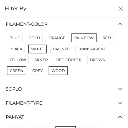
0
Filter By
Filter By
Name Z A
FILAMENT-COLOR
No Results
BLUE
GOLD
ORANGE
RAINBOW
RED
Not Found Filters1
BLACK
WHITE
BRONZE
TRANSPARENT
Not Found Filters2
YELLOW
SILVER
RED COPPER
BROWN
GREEN
GREY
WOOD
SOPLO
FILAMENT-TYPE
PAMYAT