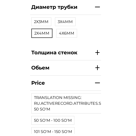
Диаметр трубки
2Х3ММ
3Х4ММ
2Х4ММ
4Х6ММ
Толщина стенок
Обьем
Price
TRANSLATION MISSING:
RU.ACTIVERECORD.ATTRIBUTES.SPREE/PRODUCT.
50 SO'M
50 SO'M - 100 SO'M
101 SO'M - 150 SO'M