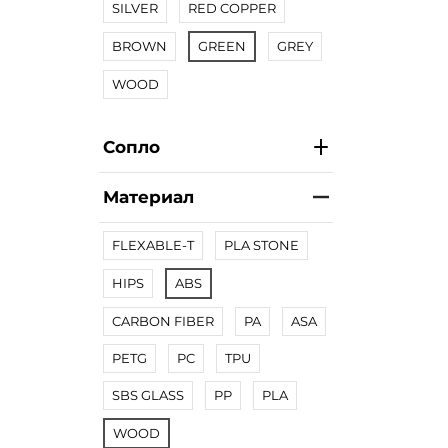
SILVER
RED COPPER
BROWN
GREEN
GREY
WOOD
Сопло
Материал
FLEXABLE-T
PLA STONE
HIPS
ABS
CARBON FIBER
PA
ASA
PETG
PC
TPU
SBS GLASS
PP
PLA
WOOD