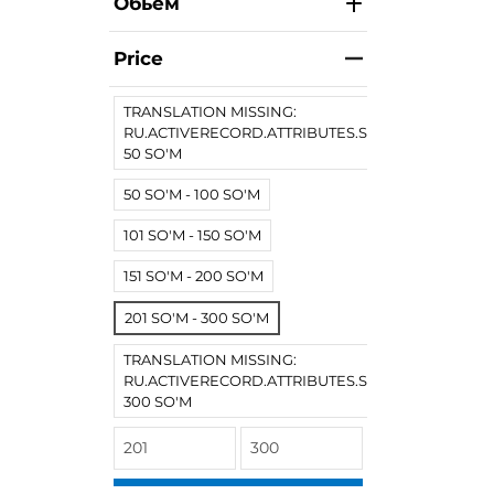
Обьем
Price
TRANSLATION MISSING:
RU.ACTIVERECORD.ATTRIBUTES.SPREE/PRODUCT.
50 SO'M
50 SO'M - 100 SO'M
101 SO'M - 150 SO'M
151 SO'M - 200 SO'M
201 SO'M - 300 SO'M
TRANSLATION MISSING:
RU.ACTIVERECORD.ATTRIBUTES.SPREE/PRODUCT
300 SO'M