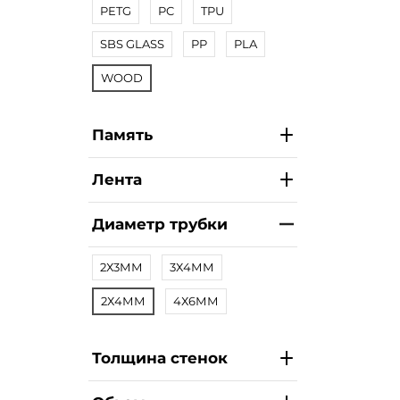
PETG
PC
TPU
SBS GLASS
PP
PLA
WOOD
Память
Лента
Диаметр трубки
2Х3ММ
3Х4ММ
2Х4ММ
4Х6ММ
Толщина стенок