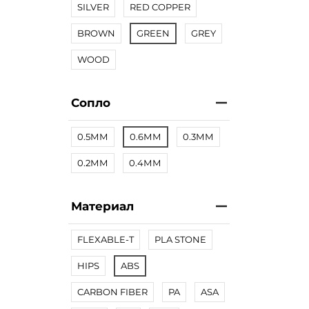
SILVER
RED COPPER
BROWN
GREEN
GREY
WOOD
Сопло
0.5ММ
0.6ММ
0.3ММ
0.2ММ
0.4ММ
Материал
FLEXABLE-T
PLA STONE
HIPS
ABS
CARBON FIBER
PA
ASA