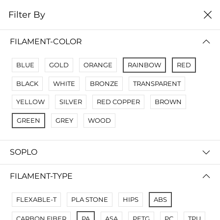
0
Filter By
Filter By
Сначало новые
FILAMENT-COLOR
No Results
BLUE
GOLD
ORANGE
RAINBOW
RED
Not Found Filters1
BLACK
WHITE
BRONZE
TRANSPARENT
Not Found Filters2
YELLOW
SILVER
RED COPPER
BROWN
GREEN
GREY
WOOD
SOPLO
FILAMENT-TYPE
FLEXABLE-T
PLA STONE
HIPS
ABS
CARBON FIBER
PA
ASA
PETG
PC
TPU