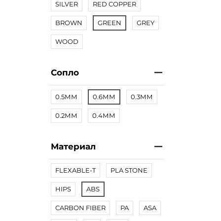
SILVER
RED COPPER
BROWN
GREEN
GREY
WOOD
Сопло
0.5ММ
0.6ММ
0.3ММ
0.2ММ
0.4ММ
Материал
FLEXABLE-T
PLA STONE
HIPS
ABS
CARBON FIBER
PA
ASA