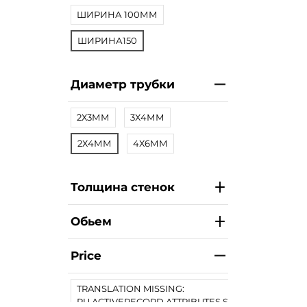
ШИРИНА 100ММ
ШИРИНА150
Диаметр трубки
2Х3ММ
3Х4ММ
2Х4ММ
4Х6ММ
Толщина стенок
Обьем
Price
TRANSLATION MISSING:
RU.ACTIVERECORD.ATTRIBUTES.SPREE/PRODUCT.