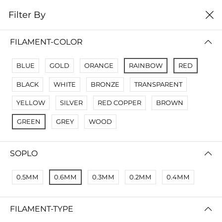
0
Filter By
Filter By
Сначало новые
FILAMENT-COLOR
No Results
BLUE
GOLD
ORANGE
RAINBOW
RED
Not Found Filters1
BLACK
WHITE
BRONZE
TRANSPARENT
Not Found Filters2
YELLOW
SILVER
RED COPPER
BROWN
GREEN
GREY
WOOD
SOPLO
0.5ММ
0.6ММ
0.3ММ
0.2ММ
0.4ММ
FILAMENT-TYPE