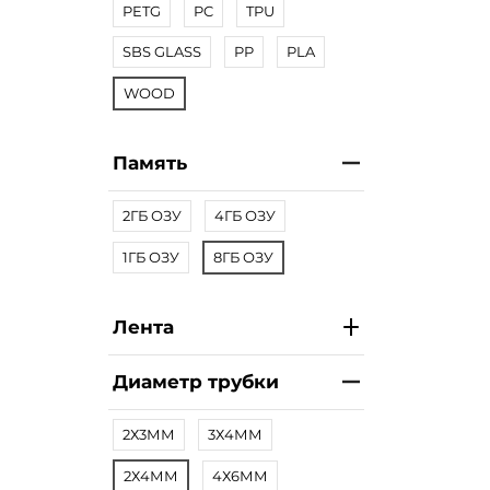
PETG
PC
TPU
SBS GLASS
PP
PLA
WOOD
Память
2ГБ ОЗУ
4ГБ ОЗУ
1ГБ ОЗУ
8ГБ ОЗУ
Лента
Диаметр трубки
2Х3ММ
3Х4ММ
2Х4ММ
4Х6ММ