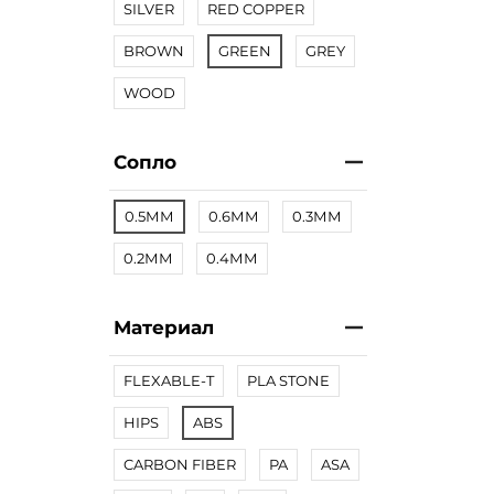
SILVER
RED COPPER
BROWN
GREEN
GREY
WOOD
Сопло
0.5ММ
0.6ММ
0.3ММ
0.2ММ
0.4ММ
Материал
FLEXABLE-T
PLA STONE
HIPS
ABS
CARBON FIBER
PA
ASA