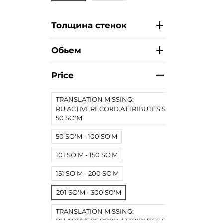
Толщина стенок
Обьем
Price
TRANSLATION MISSING:
RU.ACTIVERECORD.ATTRIBUTES.SPREE/PRODUCT.
50 SO'M
50 SO'M - 100 SO'M
101 SO'M - 150 SO'M
151 SO'M - 200 SO'M
201 SO'M - 300 SO'M
TRANSLATION MISSING:
RU.ACTIVERECORD.ATTRIBUTES.SPREE/PRODUCT