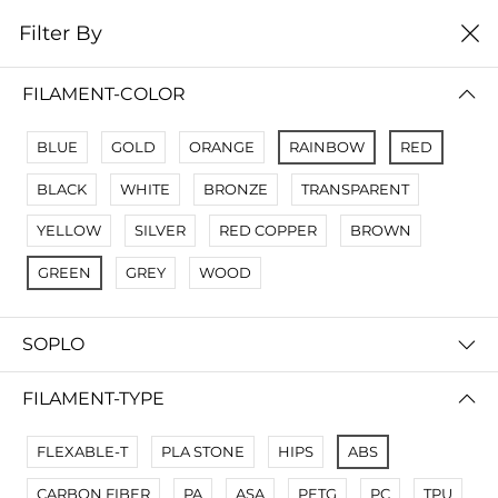
0
Filter By
Filter By
Сначало новые
FILAMENT-COLOR
No Results
BLUE
GOLD
ORANGE
RAINBOW
RED
Not Found Filters1
BLACK
WHITE
BRONZE
TRANSPARENT
Not Found Filters2
YELLOW
SILVER
RED COPPER
BROWN
GREEN
GREY
WOOD
SOPLO
FILAMENT-TYPE
FLEXABLE-T
PLA STONE
HIPS
ABS
CARBON FIBER
PA
ASA
PETG
PC
TPU