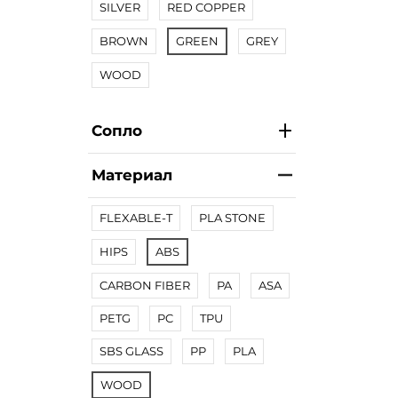
SILVER
RED COPPER
BROWN
GREEN
GREY
WOOD
Сопло
Материал
FLEXABLE-T
PLA STONE
HIPS
ABS
CARBON FIBER
PA
ASA
PETG
PC
TPU
SBS GLASS
PP
PLA
WOOD