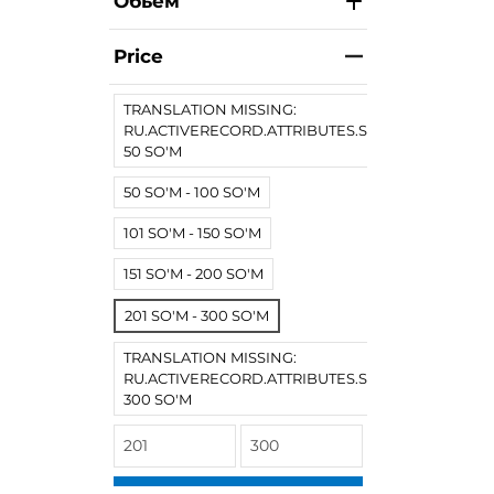
Обьем
Price
TRANSLATION MISSING:
RU.ACTIVERECORD.ATTRIBUTES.SPREE/PRODUCT.
50 SO'M
50 SO'M - 100 SO'M
101 SO'M - 150 SO'M
151 SO'M - 200 SO'M
201 SO'M - 300 SO'M
TRANSLATION MISSING:
RU.ACTIVERECORD.ATTRIBUTES.SPREE/PRODUCT
300 SO'M