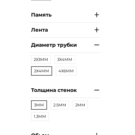
Память
Лента
Диаметр трубки
2Х3ММ
3Х4ММ
2Х4ММ
4Х6ММ
Толщина стенок
3ММ
2.5ММ
2ММ
1.3ММ