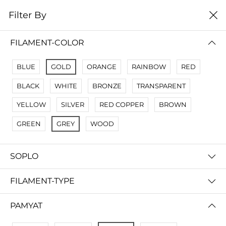
0
Filter By
Filter By
Сначало новые
FILAMENT-COLOR
No Results
BLUE
GOLD
ORANGE
RAINBOW
RED
Not Found Filters1
BLACK
WHITE
BRONZE
TRANSPARENT
Not Found Filters2
YELLOW
SILVER
RED COPPER
BROWN
GREEN
GREY
WOOD
SOPLO
FILAMENT-TYPE
PAMYAT