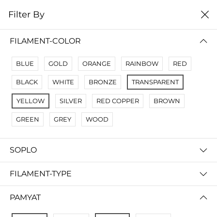
0
Filter By
цена от высокой к
Filter By
низкой
FILAMENT-COLOR
No Results
BLUE
GOLD
ORANGE
RAINBOW
RED
Not Found Filters1
BLACK
WHITE
BRONZE
TRANSPARENT
Not Found Filters2
YELLOW
SILVER
RED COPPER
BROWN
GREEN
GREY
WOOD
SOPLO
FILAMENT-TYPE
PAMYAT